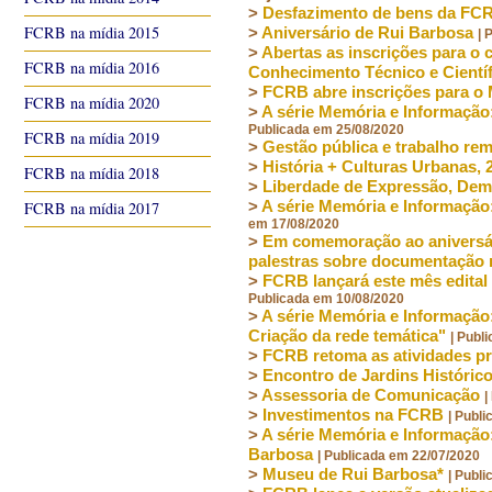
>
Desfazimento de bens da FC
FCRB na mídia 2015
>
Aniversário de Rui Barbosa
| 
>
Abertas as inscrições para o
FCRB na mídia 2016
Conhecimento Técnico e Científ
>
FCRB abre inscrições para o 
FCRB na mídia 2020
>
A série Memória e Informação:
Publicada em 25/08/2020
FCRB na mídia 2019
>
Gestão pública e trabalho r
>
História + Culturas Urbanas, 
FCRB na mídia 2018
>
Liberdade de Expressão, Demo
>
A série Memória e Informação
FCRB na mídia 2017
em 17/08/2020
>
Em comemoração ao aniversár
palestras sobre documentação
>
FCRB lançará este mês edital
Publicada em 10/08/2020
>
A série Memória e Informação:
Criação da rede temática"
| Publ
>
FCRB retoma as atividades pre
>
Encontro de Jardins Históric
>
Assessoria de Comunicação
|
>
Investimentos na FCRB
| Publ
>
A série Memória e Informação:
Barbosa
| Publicada em 22/07/2020
>
Museu de Rui Barbosa*
| Publ