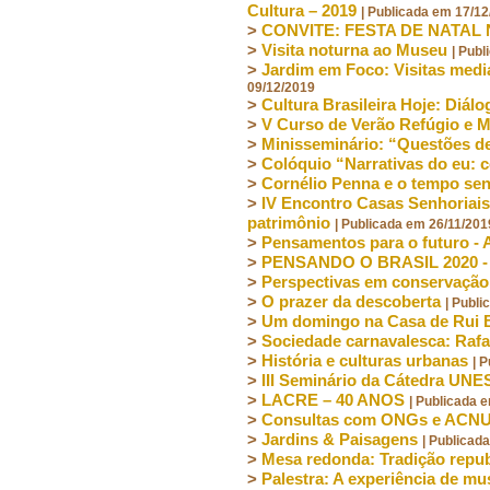
Cultura – 2019
| Publicada em 17/1
>
CONVITE: FESTA DE NATAL
>
Visita noturna ao Museu
| Pub
>
Jardim em Foco: Visitas medi
09/12/2019
>
Cultura Brasileira Hoje: Diál
>
V Curso de Verão Refúgio e M
>
Minisseminário: “Questões d
>
Colóquio “Narrativas do eu: c
>
Cornélio Penna e o tempo sen
>
IV Encontro Casas Senhoriais 
patrimônio
| Publicada em 26/11/201
>
Pensamentos para o futuro -
>
PENSANDO O BRASIL 2020 - O
>
Perspectivas em conservação
>
O prazer da descoberta
| Publ
>
Um domingo na Casa de Rui
>
Sociedade carnavalesca: Rafa
>
História e culturas urbanas
| 
>
III Seminário da Cátedra UNE
>
LACRE – 40 ANOS
| Publicada 
>
Consultas com ONGs e ACNUR
>
Jardins & Paisagens
| Publicad
>
Mesa redonda: Tradição republ
>
Palestra: A experiência de m