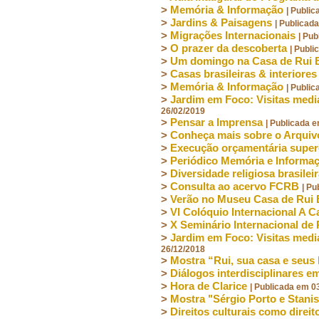
>
Memória & Informação
| Publi
>
Jardins & Paisagens
| Publicad
>
Migrações Internacionais
| Pu
>
O prazer da descoberta
| Publ
>
Um domingo na Casa de Rui 
>
Casas brasileiras & interiores
>
Memória & Informação
| Publi
>
Jardim em Foco: Visitas medi
26/02/2019
>
Pensar a Imprensa
| Publicada 
>
Conheça mais sobre o Arquivo
>
Execução orçamentária super
>
Periódico Memória e Informa
>
Diversidade religiosa brasilei
>
Consulta ao acervo FCRB
| Pu
>
Verão no Museu Casa de Rui
>
VI Colóquio Internacional A C
>
X Seminário Internacional de 
>
Jardim em Foco: Visitas medi
26/12/2018
>
Mostra “Rui, sua casa e seus 
>
Diálogos interdisciplinares 
>
Hora de Clarice
| Publicada em 0
>
Mostra "Sérgio Porto e Stanis
>
Direitos culturais como dire