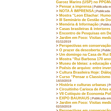
Garcez Marins (USP) no PPGM
>
Pensar a imprensa
| Publicada 
>
NOTA À IMPRENSA
| Publicada
>
Mostra “Leon Eliachar: Humo
>
III Seminário de Gestão de D
>
Memória & Informação
| Publi
>
Casas brasileiras & interiores
>
Encontro de Pesquisas em De
>
Jardim em Foco: Visitas medi
01/11/2019
>
Perspectivas em conservação
>
O prazer da descoberta
| Publ
>
Um domingo na Casa de Rui
>
Mostra “Rui Barbosa 170 ano
>
Museu de Ideias: a educação
>
Poésis de arquivo: entre inv
>
Cultura Brasileira Hoje: Diál
>
Curso “Pensar o Classicismo 
14/10/2019
>
História e culturas urbanas
| 
>
Circuitinho Carioca de Artes 
>
VII Colóquio de Economia Pol
>
EXPO BAUHAUS
| Publicada em
>
Jardim em Foco: Visitas medi
02/10/2019
>
Perspectivas em conservação