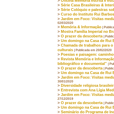
>
Oficina Memória escrita e es
>
Série Casa Brasileiras & Int
>
Série Colóquio e palestras s
>
Curso do Instituto Rui Barb
>
Jardim em Foco: Visitas medi
02/03/2020
>
Memória & Informação
| Publi
>
Mostra Família Imperial no Br
>
O prazer da descoberta
| Publ
>
Um domingo na Casa de Rui 
>
Chamada de trabalhos para o 
culturais
| Publicada em 20/02/2020
>
Poesias e paisagem: caminho
>
Revista Memória e Informação
bibliográfico e documental”
| Pu
>
O prazer da descoberta
| Publ
>
Um domingo na Casa de Rui
>
Jardim em Foco: Visitas medi
30/01/2020
>
Diversidade religiosa brasile
>
Entrevista com Ana Lígia Med
>
Jardim em Foco: Visitas medi
27/12/2019
>
O prazer da descoberta
| Publ
>
Um domingo na Casa de Rui
>
Seminário do Programa de Inc