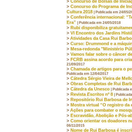
>
Concurso de Bolsas de Iniciaç
>
Concurso do Programa de Ince
Cultura 2018
| Publicada em 24/05/
>
Conferência internacional: “T
Era”
| Publicada em 24/05/2018
>
Rubi disponibiliza gratuitame
>
VI Encontro dos Jardins Histó
>
Atividades da Casa Rui Barb
>
Curso: Drummond e a máquina
>
Mesa-redonda "Ministério Pú
>
Vamos falar sobre o câncer 
>
FCRB assina acordo para cria
21/09/2017
>
Chamada de artigos para o p
Publicada em 12/04/2017
>
Cátedra Sérgio Vieira de Mell
>
Obras Completas de Rui Barbo
>
Cátedra da Unesco
| Publicada 
>
Revista
Escritos
nº 8
| Publicad
>
Repositório Rui Barbosa de I
>
Mostra virtual “O registro da 
>
Ações para combater o mosq
>
Escravidão, Abolição e Pós-a
>
Como orientar os doadores na
06/11/2015
>
Nome de Rui Barbosa é inscrit