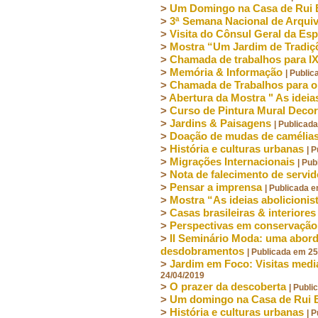
>
Um Domingo na Casa de Rui 
>
3ª Semana Nacional de Arqui
>
Visita do Cônsul Geral da E
>
Mostra “Um Jardim de Tradiç
>
Chamada de trabalhos para IX
>
Memória & Informação
| Publi
>
Chamada de Trabalhos para o 
>
Abertura da Mostra " As ideia
>
Curso de Pintura Mural Decor
>
Jardins & Paisagens
| Publicad
>
Doação de mudas de camélias 
>
História e culturas urbanas
| 
>
Migrações Internacionais
| Pu
>
Nota de falecimento de serv
>
Pensar a imprensa
| Publicada 
>
Mostra “As ideias abolicioni
>
Casas brasileiras & interiores
>
Perspectivas em conservação
>
II Seminário Moda: uma abor
desdobramentos
| Publicada em 2
>
Jardim em Foco: Visitas medi
24/04/2019
>
O prazer da descoberta
| Publ
>
Um domingo na Casa de Rui
>
História e culturas urbanas
| 