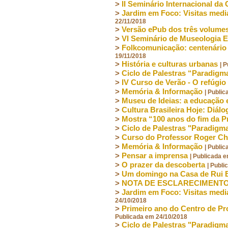
>
II Seminário Internacional da
>
Jardim em Foco: Visitas medi
22/11/2018
>
Versão ePub dos três volumes 
>
VI Seminário de Museologia E
>
Folkcomunicação: centenário
19/11/2018
>
História e culturas urbanas
| 
>
Ciclo de Palestras “Paradigm
>
IV Curso de Verão - O refúgio
>
Memória & Informação
| Publi
>
Museu de Ideias: a educação
>
Cultura Brasileira Hoje: Diál
>
Mostra “100 anos do fim da P
>
Ciclo de Palestras "Paradigma
>
Curso do Professor Roger Ch
>
Memória & Informação
| Publi
>
Pensar a imprensa
| Publicada 
>
O prazer da descoberta
| Publ
>
Um domingo na Casa de Rui 
>
NOTA DE ESCLARECIMENT
>
Jardim em Foco: Visitas medi
24/10/2018
>
Primeiro ano do Centro de Pr
Publicada em 24/10/2018
>
Ciclo de Palestras "Paradigma