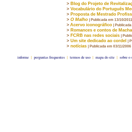
>
Blog do Projeto de Revitaliz
>
Vocabulário do Português Me
>
Proposta de Mestrado Profis
>
O Malho
| Publicada em 13/10/201
>
Acervo iconográfico
| Publicad
>
Romances e contos de Machad
>
FCRB nas redes sociais
| Publ
>
Um site dedicado ao cordel
| 
>
notícias
| Publicada em 03/11/2006
informe
|
perguntas frequentes
|
termos de uso
|
mapa do site
|
sobre o 