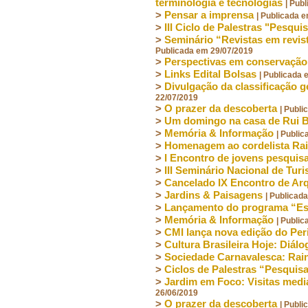
terminologia e tecnologias
| Pub
>
Pensar a imprensa
| Publicada 
>
III Ciclo de Palestras "Pesq
>
Seminário “Revistas em revista
Publicada em 29/07/2019
>
Perspectivas em conservação
>
Links Edital Bolsas
| Publicada
>
Divulgação da classificação g
22/07/2019
>
O prazer da descoberta
| Publ
>
Um domingo na casa de Rui 
>
Memória & Informação
| Publi
>
Homenagem ao cordelista Ra
>
I Encontro de jovens pesquisa
>
III Seminário Nacional de Tur
>
Cancelado IX Encontro de Arq
>
Jardins & Paisagens
| Publicad
>
Lançamento do programa “Esc
>
Memória & Informação
| Publi
>
CMI lança nova edição do Per
>
Cultura Brasileira Hoje: Diál
>
Sociedade Carnavalesca: Rain
>
Ciclos de Palestras “Pesqui
>
Jardim em Foco: Visitas medi
26/06/2019
>
O prazer da descoberta
| Publ