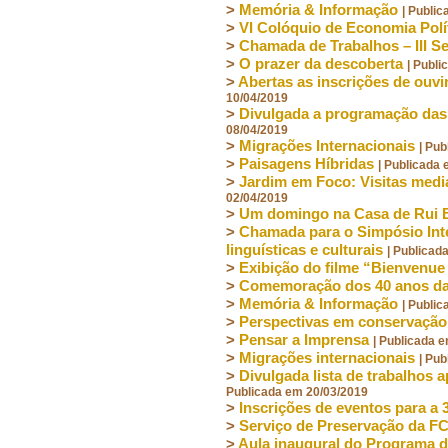
>
Memória & Informação
| Publi
>
VI Colóquio de Economia Polí
>
Chamada de Trabalhos – III S
>
O prazer da descoberta
| Publ
>
Abertas as inscrições de ouvin
10/04/2019
>
Divulgada a programação das 
08/04/2019
>
Migrações Internacionais
| Pu
>
Paisagens Híbridas
| Publicada
>
Jardim em Foco: Visitas medi
02/04/2019
>
Um domingo na Casa de Rui 
>
Chamada para o Simpósio Inte
linguísticas e culturais
| Publicad
>
Exibição do filme “Bienvenue
>
Comemoração dos 40 anos da B
>
Memória & Informação
| Publi
>
Perspectivas em conservação
>
Pensar a Imprensa
| Publicada 
>
Migrações internacionais
| Pu
>
Divulgada lista de trabalhos 
Publicada em 20/03/2019
>
Inscrições de eventos para a
>
Serviço de Preservação da F
>
Aula inaugural do Programa 