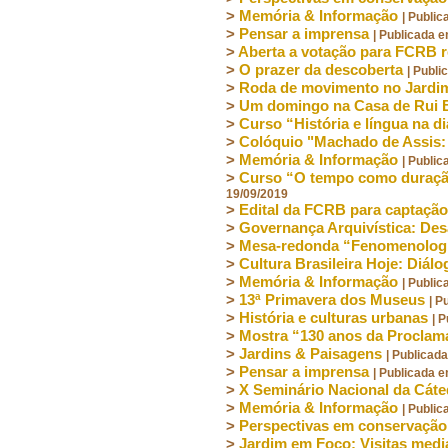
>
Memória & Informação
| Publi
>
Pensar a imprensa
| Publicada 
>
Aberta a votação para FCRB 
>
O prazer da descoberta
| Publ
>
Roda de movimento no Jardi
>
Um domingo na Casa de Rui
>
Curso “História e língua na d
>
Colóquio "Machado de Assis
>
Memória & Informação
| Publi
>
Curso “O tempo como duração
19/09/2019
>
Edital da FCRB para captação
>
Governança Arquivística: De
>
Mesa-redonda “Fenomenologia
>
Cultura Brasileira Hoje: Diál
>
Memória & Informação
| Publi
>
13ª Primavera dos Museus
| P
>
História e culturas urbanas
| 
>
Mostra “130 anos da Proclam
>
Jardins & Paisagens
| Publicad
>
Pensar a imprensa
| Publicada 
>
X Seminário Nacional da Cáte
>
Memória & Informação
| Publi
>
Perspectivas em conservação
>
Jardim em Foco: Visitas medi