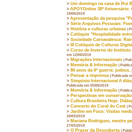
>
Um domingo na casa de Rui 
>
APOYOnline 30º Aniversá
19/06/2019
>
Apresentação da pesquisa "Pe
>
Série Arquivos Pessoais: Fo
>
História e culturas urbanas
| 
>
Colóquio "Hospitalidade entre 
>
Sociedade Carnavalesca: Rain
>
III Colóquio de Culturas Digit
>
Curso de Inverno do Instituto
em 12/06/2019
>
Migrações Internacionais
| Pu
>
Memória & Informação
| Publi
>
80 anos da IIª guerra: judeus,
>
Pensar a imprensa
| Publicada 
>
Simpósio Internacional A diásp
Publicada em 05/06/2019
>
Memória & Informação
| Publi
>
Perspectivas em conservação
>
Cultura Brasileira Hoje: Diál
>
Concerto do Coral do Ceat
| P
>
Jardim em Foco: Visitas medi
28/05/2019
>
Mariana Rodrigues, mestre p
27/05/2019
>
O Prazer da Descoberta
| Publ