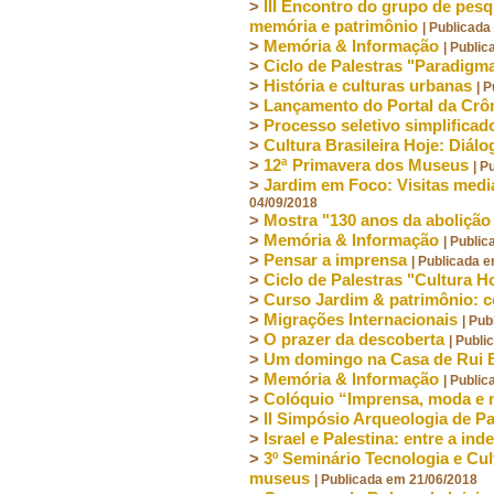
>
III Encontro do grupo de pesq
memória e patrimônio
| Publicad
>
Memória & Informação
| Publi
>
Ciclo de Palestras "Paradigma
>
História e culturas urbanas
| 
>
Lançamento do Portal da Crôn
>
Processo seletivo simplificad
>
Cultura Brasileira Hoje: Diál
>
12ª Primavera dos Museus
| P
>
Jardim em Foco: Visitas medi
04/09/2018
>
Mostra "130 anos da abolição 
>
Memória & Informação
| Publi
>
Pensar a imprensa
| Publicada 
>
Ciclo de Palestras "Cultura H
>
Curso Jardim & patrimônio: c
>
Migrações Internacionais
| Pu
>
O prazer da descoberta
| Publ
>
Um domingo na Casa de Rui 
>
Memória & Informação
| Publi
>
Colóquio “Imprensa, moda e mu
>
II Simpósio Arqueologia de P
>
Israel e Palestina: entre a in
>
3º Seminário Tecnologia e Cult
museus
| Publicada em 21/06/2018