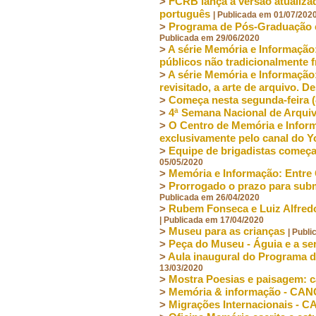
>
FCRB lança a versão atualizad
português
| Publicada em 01/07/202
>
Programa de Pós-Graduação em
Publicada em 29/06/2020
>
A série Memória e Informação:
públicos não tradicionalmente
>
A série Memória e Informação: 
revisitado, a arte de arquivo.
>
Começa nesta segunda-feira (
>
4ª Semana Nacional de Arqui
>
O Centro de Memória e Informa
exclusivamente pelo canal do
>
Equipe de brigadistas começa
05/05/2020
>
Memória e Informação: Entre
>
Prorrogado o prazo para subm
Publicada em 26/04/2020
>
Rubem Fonseca e Luiz Alfred
| Publicada em 17/04/2020
>
Museu para as crianças
| Publ
>
Peça do Museu - Águia e a se
>
Aula inaugural do Programa
13/03/2020
>
Mostra Poesias e paisagem: 
>
Memória & informação - CA
>
Migrações Internacionais -