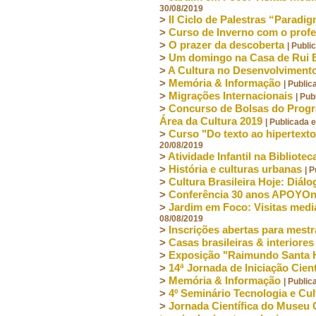
30/08/2019
>
II Ciclo de Palestras “Paradi
>
Curso de Inverno com o prof
>
O prazer da descoberta
| Publ
>
Um domingo na Casa de Rui
>
A Cultura no Desenvolvimen
>
Memória & Informação
| Publi
>
Migrações Internacionais
| Pu
>
Concurso de Bolsas do Progra
Área da Cultura 2019
| Publicada 
>
Curso "Do texto ao hipertext
20/08/2019
>
Atividade Infantil na Bibliotec
>
História e culturas urbanas
| 
>
Cultura Brasileira Hoje: Diál
>
Conferência 30 anos APOYOn
>
Jardim em Foco: Visitas medi
08/08/2019
>
Inscrições abertas para mestr
>
Casas brasileiras & interiores
>
Exposição "Raimundo Santa 
>
14ª Jornada de Iniciação Cien
>
Memória & Informação
| Publi
>
4º Seminário Tecnologia e Cul
>
Jornada Científica do Museu