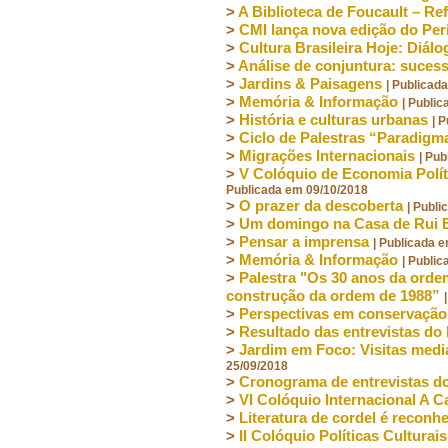
>
A Biblioteca de Foucault – Re
>
CMI lança nova edição do Per
>
Cultura Brasileira Hoje: Diál
>
Análise de conjuntura: sucess
>
Jardins & Paisagens
| Publicad
>
Memória & Informação
| Publi
>
História e culturas urbanas
| 
>
Ciclo de Palestras “Paradigm
>
Migrações Internacionais
| Pu
>
V Colóquio de Economia Polí
Publicada em 09/10/2018
>
O prazer da descoberta
| Publ
>
Um domingo na Casa de Rui 
>
Pensar a imprensa
| Publicada 
>
Memória & Informação
| Publi
>
Palestra "Os 30 anos da orde
construção da ordem de 1988”
>
Perspectivas em conservação
>
Resultado das entrevistas do 
>
Jardim em Foco: Visitas medi
25/09/2018
>
Cronograma de entrevistas do
>
VI Colóquio Internacional A C
>
Literatura de cordel é reconh
>
II Colóquio Políticas Culturai