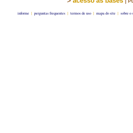
>
acesso às bases
| P
informe
|
perguntas frequentes
|
termos de uso
|
mapa do site
|
sobre o 