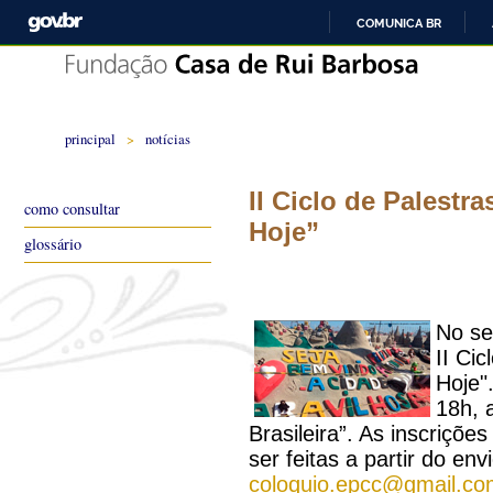
COMUNICA BR
principal
>
notícias
II Ciclo de Palestr
como consultar
Hoje”
glossário
No se
II Ci
Hoje"
18h, 
Brasileira”. As inscriçõe
ser feitas a partir do env
coloquio.epcc@gmail.co