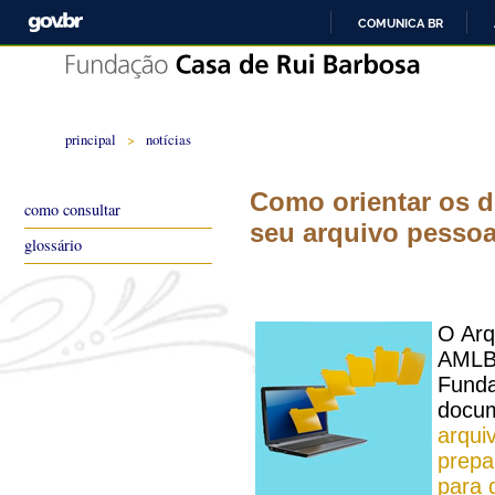
COMUNICA BR
principal
>
notícias
Como orientar os 
como consultar
seu arquivo pessoa
glossário
O Arq
AMLB 
Funda
docu
arqui
prepa
para 