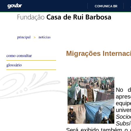
COMUNICA BR
principal
>
notícias
Migrações Internac
como consultar
glossário
No d
apre
equi
unive
Socio
Subsí
Será exibido também o 