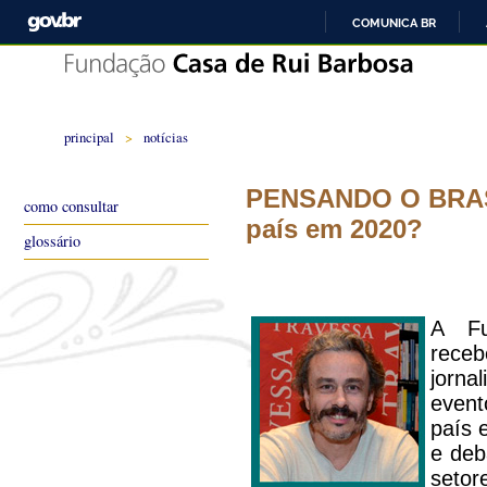
COMUNICA BR
principal
>
notícias
PENSANDO O BRASI
como consultar
país em 2020?
glossário
A Fu
receb
jorna
event
país 
e deb
seto