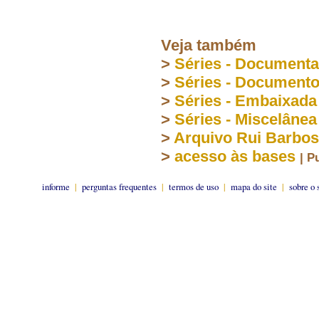
Veja também
>
Séries - Document
>
Séries - Document
>
Séries - Embaixada
>
Séries - Miscelânea
>
Arquivo Rui Barbo
>
acesso às bases
| P
informe
|
perguntas frequentes
|
termos de uso
|
mapa do site
|
sobre o 