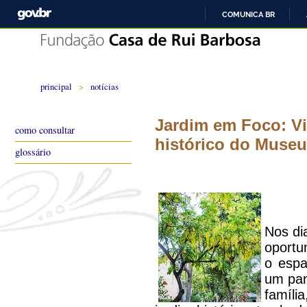
COMUNICA BR
principal
>
notícias
Jardim em Foco: Vi
como consultar
histórico do Museu
glossário
Nos di
oportu
o espa
um pan
famíli