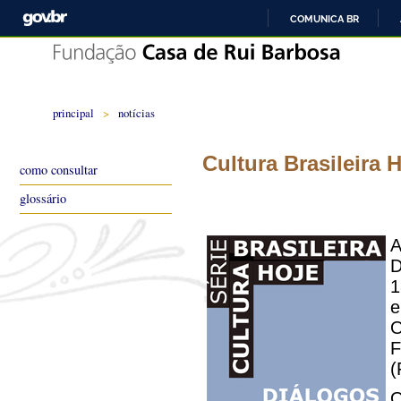
COMUNICA BR
principal
>
notícias
Cultura Brasileira 
como consultar
glossário
A
D
1
e
O
(