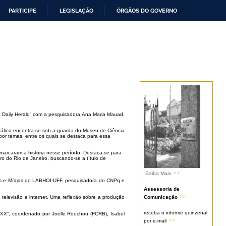
PARTICIPE
LEGISLAÇÃO
ÓRGÃOS DO GOVERNO
 no Daily Herald” com a pesquisadora Ana Maria Mauad,
ográfico encontra-se sob a guarda do Museu de Ciência
por temas, entre os quais se destaca para essa
ue marcaram a história nesse período. Destaca-se para
o do Rio de Janeiro, buscando-se a título de
>>
Saiba Mais
rtes e Mídias do LABHOI-UFF, pesquisadora do CNPq e
Assessoria de
>>
Comunicação
televisão e internet. Uma reflexão sobre a produção
receba o informe quinzenal
e XX”, coordenado por Joëlle Rouchou (FCRB), Isabel
>>
por e-mail