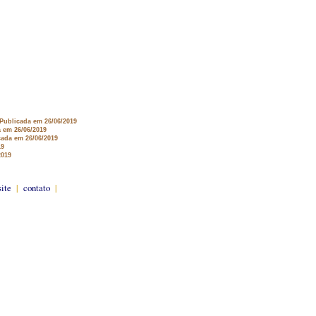
 Publicada em 26/06/2019
a em 26/06/2019
cada em 26/06/2019
19
2019
site
|
contato
|