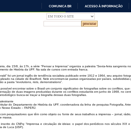
COMUNICA BR
ACESSO À INFORMAÇÃO
IR
PARA
O
CONTEÚDO
feira, dia 15/8, às 17h, a série “Pensar a Imprensa” organiza a palestra “Sexta-feira sangrenta
mento de História da UFF. Na sala de cursos com entrada franca.
rald” foi um jornal inglês de tendência socialista publicado entre 1912 e 1964, seu arquivo fot
ocalizado na cidade de Bradford. Nele encontram-se pastas organizadas por países, subdivididas 
o a pasta “revolutions, riots, demonstrations”.
possível encontrar sobre o Brasil um conjunto significativo de fotografias sobre os conflitos, q
entação de duas imagens produzidas durante os conflitos estudantis em junho de 1968, no centr
etodológico busca-se traçar a biografia dessas duas fotografias.
alestrante
 titular do Departamento de História da UFF, coordenadora da linha de pesquisa Fotografia, A
do Nosso Estado – FAPERJ.
com pesquisadores que têm como objeto ou fonte de seus trabalhos a imprensa – jornal, rádio, 
de massa.
 inscrito do CNPq: “Imprensa e circulação de ideias: o papel dos periódicos nos séculos XIX 
ia de Luca (USP).