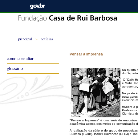
principal
>
notícias
Pensar a imprensa
como consultar
glossário
Na quinta-
do Departa
O “Daily He
e Mídia, l
apresentaçã
Na pasta é 
essa apres
exercício m
::
Sobre a p
Professora
Cientista 
"Pensar a Imprensa" é uma série de encontros 
acadêmica acerca dos meios de comunicação 
A realização da série é do grupo de pesquisas
Lustosa (FCRB), Isabel Travancas (UFRJ) e Tan