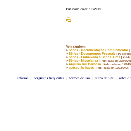
Publicada em 01/08/2019
Veja também
>
Séries - Documentação Complementar
|
>
Séries - Documentos Pessoais
| Publicad
>
Séries - Embaixada a Benos Aires
| Publi
>
Séries - Miscelânea
| Publicada em 26/06/20
>
Arquivo Rui Barbosa
| Publicada em 17/04/
>
acesso às bases
| Publicada em 16/12/2006
informe
|
perguntas frequentes
|
termos de uso
|
mapa do site
|
sobre o 