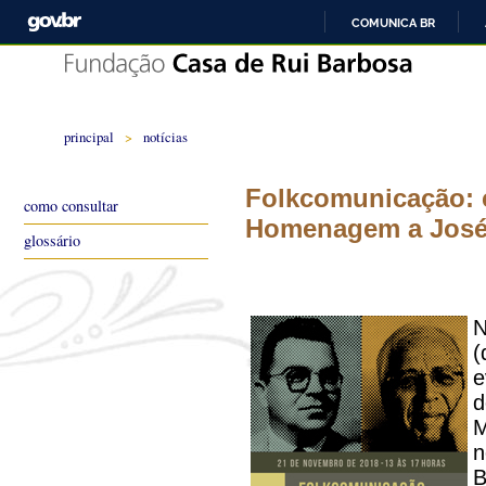
COMUNICA BR
principal
>
notícias
Folkcomunicação: c
como consultar
Homenagem a José
glossário
N
(
e
d
M
n
B