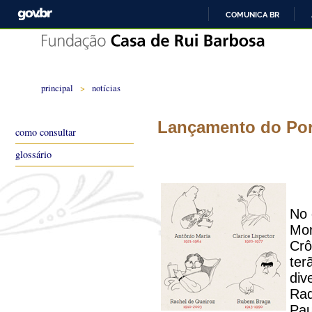
COMUNICA BR
principal
>
notícias
Lançamento do Port
como consultar
glossário
No 
Mor
Crô
ter
div
Raq
Pau