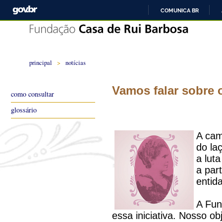
COMUNICA BR
principal
>
notícias
Vamos falar sobre
como consultar
glossário
A ca
do la
a lut
a par
entid
A Fun
essa iniciativa. Nosso ob