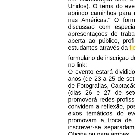
Unidos). O tema do eve
abrindo caminhos para a
nas Américas." O form
discussão com especial
apresentações de traba
aberta ao público, pro
estudantes através da
fi
formulário de inscrição 
no link:
O evento estará dividid
anos (de 23 a 25 de se
de Fotografias, Captaç
(dias 26 e 27 de sete
promoverá redes profiss
convidem a reflexão, pos
eixos temáticos do e
promovam a troca de ex
inscrever-se separadam
Oficina ou para ambas.