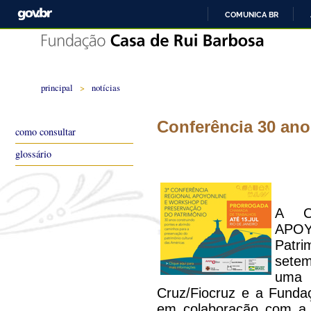
COMUNICA BR
principal
>
notícias
Conferência 30 an
como consultar
glossário
A Co
APOYO
Patr
setem
uma 
Cruz/Fiocruz e a Funda
em colaboração com a 