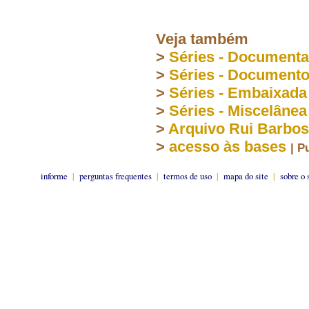
Veja também
>
Séries - Document
>
Séries - Document
>
Séries - Embaixada
>
Séries - Miscelânea
>
Arquivo Rui Barbo
>
acesso às bases
| P
informe
|
perguntas frequentes
|
termos de uso
|
mapa do site
|
sobre o 