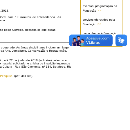
eventos: programação da
>>
Fundação
2/2018.
o local com 10 minutos de antecedência. As
serviços oferecidos pela
rama.
>>
Fundação
so pelos Correios. Ressalta-se que essas
como chegar à Fundação
>>
outorado. As áreas disciplinares incluem um largo
ria da Arte, Jornalismo, Conservação e Restauração,
o, até 22 de junho de 2018 (inclusive), valendo a
terial solicitado, e a ficha de inscrição impressos
 Cultura - Rua São Clemente, nº 134, Botafogo, Rio
 Pesquisa
. (pdf. 381 KB).