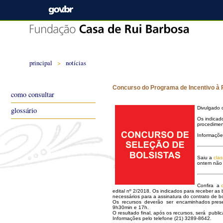
principal
>
notícias
Concurso do Programa de Incentivo à P
como consultar
Divulgado
glossário
Os indicad
procedimen
Informaçõe
Saiu a
clas
ontem não 
Confira a
edital nº 2/2018. Os indicados para receber 
necessários para a assinatura do contrato de bo
Os recursos deverão ser encaminhados presenc
9h30min e 17h.
O resultado final, após os recursos, será publ
Informações pelo telefone (21) 3289-8642.