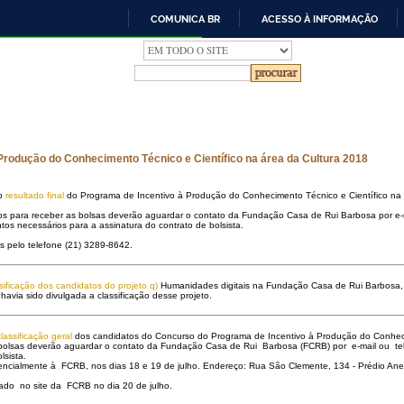
COMUNICA BR
ACESSO À INFORMAÇÃO
IR
PARA
O
CONTEÚDO
rodução do Conhecimento Técnico e Científico na área da Cultura 2018
 o
resultado final
do Programa de Incentivo à Produção do Conhecimento Técnico e Científico na á
os para receber as bolsas deverão aguardar o contato da Fundação Casa de Rui Barbosa por e
tos necessários para a assinatura do contrato de bolsista.
s pelo telefone (21) 3289-8642.
sificação dos candidatos do projeto q)
Humanidades digitais na Fundação Casa de Rui Barbosa, 
havia sido divulgada a classificação desse projeto.
classificação geral
dos candidatos do Concurso do Programa de Incentivo à Produção do Conhecim
as bolsas deverão aguardar o contato da Fundação Casa de Rui Barbosa (FCRB) por e-mail ou 
lsista.
ialmente à FCRB, nos dias 18 e 19 de julho. Endereço: Rua São Clemente, 134 - Prédio Anexo 
icado no site da FCRB no dia 20 de julho.