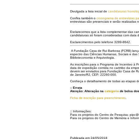
Divulgada a lista inicial de
candidaturas homolo
Confira também o
cronograma de entrevistas pa
entrevistas são presenciais e serão realizada
Esclarecemos que a lista complementar das cand
candidaturas só foram consideradas com data de
Esclarecimentos pelo telefone 3289-8642.
A Fundação Casa de Rui Barbosa (FCRB) lança e
espectro das Ciências Humanas, Sociais e das Soc
Biblioteconomia e Arquivologia.
As inscrições para o Programa de Incentivo à P
data de expedição contida no carimbo da empres
devem ser enviados para Fundação Casa de Rui
de Janeiro/RJ, CEP: 22260-000.
Conheça o detalhamento de todas as etapas d
:: Errata
Atenção: Alteração na
categoria
de bolsa dos
Ficha de inscrição para preenchimento
.
::
Informações:
Para os projetos do Centro de Pesquisa: pipc@
Para os projetos do Centro de Memória e Infor
Publicada em 24/05/2018