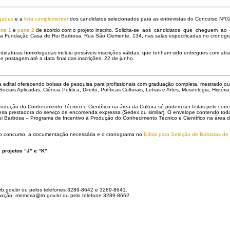
gadas
e a
lista complementar
dos candidatos selecionados para as entrevistas do Concurso Nº0
rte 1
e
parte 2
de acordo com o projeto inscrito. Solicita-se aos candidatos que cheguem a
s na Fundação Casa de Rui Barbosa, Rua São Clemente, 134, nas salas especificadas no cronog
idaturas homologadas incluiu possíveis inscrições válidas, que tenham sido entregues com atra
 postagem até a data final das inscrições: 22 de junho.
dital oferecendo bolsas de pesquisa para profissionais com graduação completa, mestrado ou d
iais Aplicadas, Ciência Política, Direito, Políticas Culturais, Letras e Artes, Museologia, Histó
rodução do Conhecimento Técnico e Científico na área da Cultura só podem ser feitas pelo correi
a prestadora do serviço de encomenda expressa (Sedex ou similar). O envelope contendo todo ma
 Barbosa – Programa de Incentivo à Produção do Conhecimento Técnico e Científico na área da
o concurso, a documentação necessária e o cronograma no
Edital para Seleção de Bolsistas de
 projetos “J” e “K”
rb.gov.br ou pelos telefones 3289-8642 e 3289-8641.
mação: memoria@rb.gov.br ou pelo telefone 3289-8662.