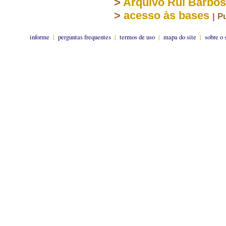
>
Arquivo Rui Barbo
>
acesso às bases
| P
informe
|
perguntas frequentes
|
termos de uso
|
mapa do site
|
sobre o 