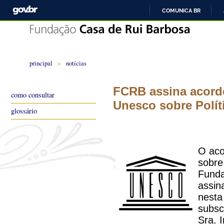
COMUNICA BR
principal
>
notícias
FCRB assina acordo
como consultar
Unesco sobre Polít
glossário
O aco
sobre
Funda
assin
nesta
subsc
Sra. 