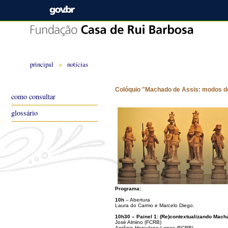
principal
>
notícias
Colóquio "Machado de Assis: modos 
como consultar
glossário
Programa:
10h
– Abertura
Laura do Carmo e Marcelo Diego.
10h30 – Painel 1: (Re)contextualizando Mach
José Almino (FCRB)
Antônio Herculano Lopes (FCRB)