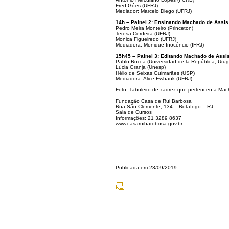
Fred Góes (UFRJ)
Mediador: Marcelo Diego (UFRJ)
14h – Painel 2: Ensinando Machado de Assis
Pedro Meira Monteiro (Princeton)
Teresa Cerdeira (UFRJ)
Monica Figueiredo (UFRJ)
Mediadora: Monique Inocêncio (IFRJ)
15h45 – Painel 3: Editando Machado de Assi
Pablo Rocca (Universidad de la República, Uru
Lúcia Granja (Unesp)
Hélio de Seixas Guimarães (USP)
Mediadora: Alice Ewbank (UFRJ)
Foto: Tabuleiro de xadrez que pertenceu a Mac
Fundação Casa de Rui Barbosa
Rua São Clemente, 134 – Botafogo – RJ
Sala de Cursos
Informações: 21 3289 8637
www.casaruibarobosa.gov.br
Publicada em 23/09/2019