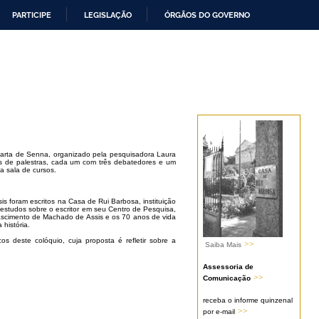
PARTICIPE
LEGISLAÇÃO
ÓRGÃOS DO GOVERNO
rta de Senna, organizado pela pesquisadora Laura
is de palestras, cada um com três debatedores e um
a sala de cursos.
s foram escritos na Casa de Rui Barbosa, instituição
estudos sobre o escritor em seu Centro de Pesquisa,
scimento de Machado de Assis e os 70 anos de vida
história.
os deste colóquio, cuja proposta é refletir sobre a
>>
Saiba Mais
Assessoria de
>>
Comunicação
receba o informe quinzenal
>>
por e-mail