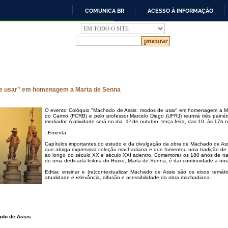
COMUNICA BR
ACESSO À INFORMAÇÃO
IR
PARA
O
CONTEÚDO
de usar" em homenagem a Marta de Senna
O evento Colóquio "Machado de Assis: modos de usar" em homenagem a Ma
do Carmo (FCRB) e pelo professor Marcelo Diego (UFRJ) reunirá três painé
mediador. A atividade será no dia 1º de outubro, terça feira, das 10 às 17h n
::
Ementa
Capítulos importantes do estudo e da divulgação da obra de Machado de Assi
que abriga expressiva coleção machadiana e que fomentou uma tradição de 
ao longo do século XX e século XXI adentro. Comemorar os 180 anos de na
de uma dedicada leitora do Bruxo, Marta de Senna, é dar continuidade a uma 
Editar, ensinar e (re)contextualizar Machado de Assis são os eixos temátic
atualidade e relevância, difusão e acessibilidade da obra machadiana.
ado de Assis