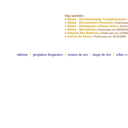
Veja também
>
Séries - Documentação Complementar
|
>
Séries - Documentos Pessoais
| Publicad
>
Séries - Embaixada a Benos Aires
| Publi
>
Séries - Miscelânea
| Publicada em 26/06/20
>
Arquivo Rui Barbosa
| Publicada em 17/04/
>
acesso às bases
| Publicada em 16/12/2006
informe
|
perguntas frequentes
|
termos de uso
|
mapa do site
|
sobre o 