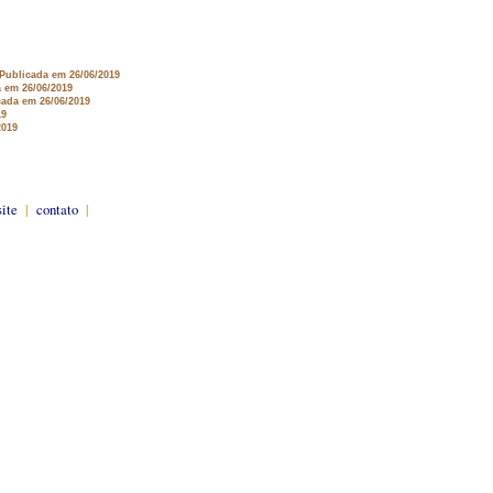
 Publicada em 26/06/2019
a em 26/06/2019
cada em 26/06/2019
19
2019
site
|
contato
|