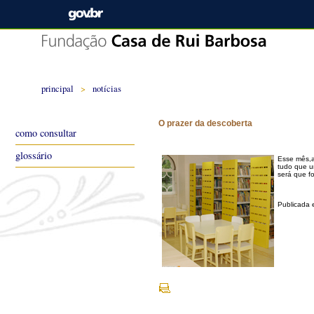
principal
>
notícias
O prazer da descoberta
como consultar
glossário
Esse mês,a
tudo que u
será que f
Publicada 