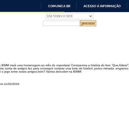
COMUNICA BR
ACESSO À INFORMAÇÃO
IR
PARA
O
CONTEÚDO
 BIMM trará uma homenagem ao mês do esportista! Contaremos a história do livro “Que Atleta!”,
ma turma de amigos fez para conseguir comprar uma bola de futebol: juntou mesada ,engraxo
oi o jogo entre esses amigos,hein? Vamos descobrir na BIMM!
em 11/02/2020