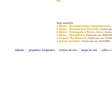
Veja também
>
Séries - Documentação Complementar
|
>
Séries - Documentos Pessoais
| Publicad
>
Séries - Embaixada a Benos Aires
| Publi
>
Séries - Miscelânea
| Publicada em 26/06/20
>
Arquivo Rui Barbosa
| Publicada em 17/04/
>
acesso às bases
| Publicada em 16/12/2006
informe
|
perguntas frequentes
|
termos de uso
|
mapa do site
|
sobre o 