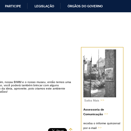
PARTICIPE
LEGISLAÇÃO
ÓRGÃOS DO GOVERNO
dim, nossa BIMM e o nosso museu, então temos uma
so, você poderá também brincar com alguns
 da ideia, aproveite, pois criamos este ambiente
stões!
>>
Saiba Mais
Assessoria de
>>
Comunicação
receba o informe quinzenal
>>
por e-mail