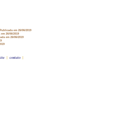
 Publicada em 26/06/2019
a em 26/06/2019
cada em 26/06/2019
19
2019
site
|
contato
|