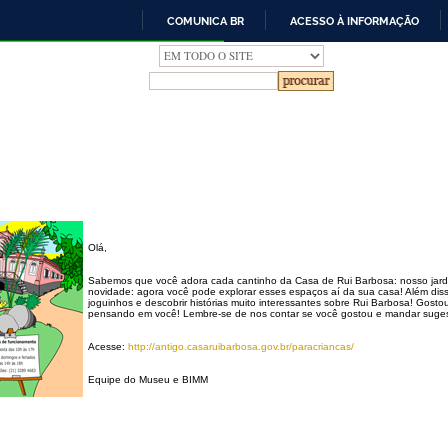
COMUNICA BR
ACESSO À INFORMAÇÃO
IR
PARA
O
CONTEÚDO
Olá,
Sabemos que você adora cada cantinho da Casa de Rui Barbosa: nosso jar
novidade: agora você pode explorar esses espaços aí da sua casa! Além dis
joguinhos e descobrir histórias muito interessantes sobre Rui Barbosa! Gostou
pensando em você! Lembre-se de nos contar se você gostou e mandar suge
Acesse:
http://antigo.casaruibarbosa.gov.br/paracriancas/
Equipe do Museu e BIMM