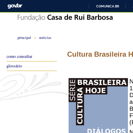
COMUNICA BR
principal
>
notícias
Cultura Brasileira 
como consultar
glossário
N
1
D
a
(
N