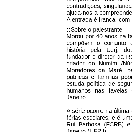
contradições, singularid
ajuda-nos a compreender
A entrada é franca, com 
::
Sobre o palestrante
Morou por 40 anos na f
compõem o conjunto 
história pela Uerj, 
fundador e diretor da 
criador do Numim /Nú
Moradores da Maré, pe
públicas e famílias pob
estuda política de segur
humanos nas favelas 
Janeiro.
A série ocorre na última
férias escolares, e é u
Rui Barbosa (FCRB) e 
Janeiro (UFRJ).