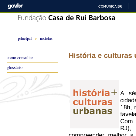
COMUNICA BR
principal
>
notícias
História e culturas
como consultar
glossário
A sér
cidad
18h, 
favel
Com 
RJ)
compreender melhor a 