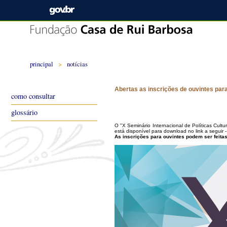
principal
>
notícias
Abertas as inscrições de ouvintes para
como consultar
glossário
O "X Seminário Internacional de Políticas Cul
está disponível para download no link a seguir -
As inscrições para ouvintes podem ser feitas