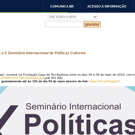
COMUNICA BR
ACESSO À INFORMAÇÃO
IR
PARA
O
CONTEÚDO
 o X Seminário Internacional de Políticas Culturais
turais" ocorrerá na Fundação Casa de Rui Barbosa entre os dias 06 e 09 de maio de 2019, com e
DOWNLOAD PROGRAMAÇÃO
(.pdf 301 KB)
 gratuitamente até às 12h do dia 03 de maio através do link:
https://bit.ly/2KagDcH