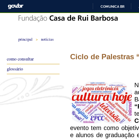
COMUNICA BR
principal
>
notícias
Ciclo de Palestras
como consultar
glossário
N
a
B
“
C
evento tem como objetivo
e alunos de graduação e