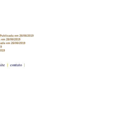
 Publicada em 26/06/2019
a em 26/06/2019
cada em 26/06/2019
19
2019
site
|
contato
|