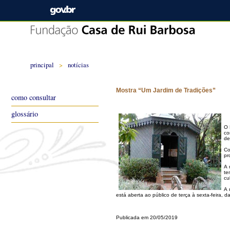
principal
>
notícias
Mostra “Um Jardim de Tradições”
como consultar
glossário
O 
co
de
Co
pr
A 
te
cul
A 
está aberta ao público de terça à sexta-feira,
Publicada em 20/05/2019