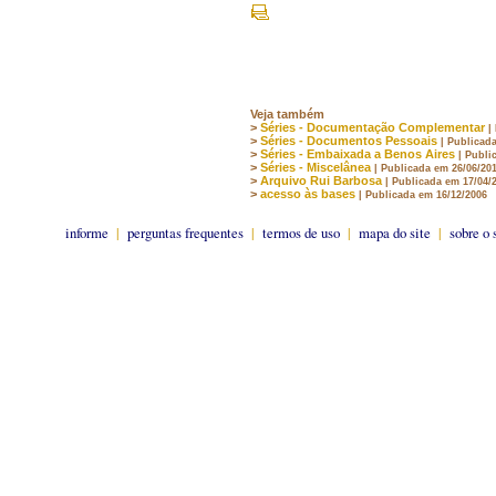
Veja também
>
Séries - Documentação Complementar
|
>
Séries - Documentos Pessoais
| Publicad
>
Séries - Embaixada a Benos Aires
| Publi
>
Séries - Miscelânea
| Publicada em 26/06/20
>
Arquivo Rui Barbosa
| Publicada em 17/04/
>
acesso às bases
| Publicada em 16/12/2006
informe
|
perguntas frequentes
|
termos de uso
|
mapa do site
|
sobre o 