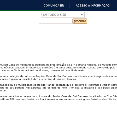
COMUNICA BR
ACESSO À INFORMAÇÃO
IR
PARA
O
CONTEÚDO
Museu Casa de Rui Barbosa participa da programação da 17º Semana Nacional de Museus com a
mo núcleos culturais: o futuro das tradições é o tema desta temporada cultural promovida pelo I
 celebrar o Dia Internacional de Museus, comemorado em 18 de maio.
m uma seleção de fotos do Arquivo Casa de Rui Barbosa combinada com imagens dos atuai
opósito registrar o espírito lúdico e receptivo do Jardim Histórico.
museóloga do museu-casa Aparecida Rangel ressalta que o objetivo é “reafirmar o Jardim como
mpo de seu patrono Rui Barbosa, até os dias de hoje”. Por isso, a iniciativa é tida pelos o
tural.
mostra temática acontece no quiosque do Jardim Casa de Rui Barbosa, localizado na Rua São
 das 8h às 18h, sendo o horário de funcionamento aos sábados, domingos e feriados, das 14h às 