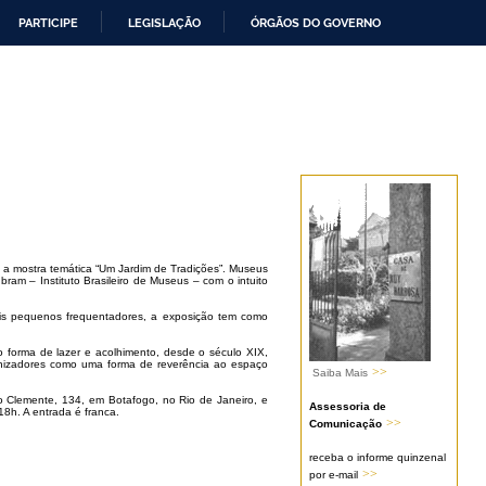
PARTICIPE
LEGISLAÇÃO
ÓRGÃOS DO GOVERNO
 mostra temática “Um Jardim de Tradições”. Museus
bram – Instituto Brasileiro de Museus – com o intuito
s pequenos frequentadores, a exposição tem como
 forma de lazer e acolhimento, desde o século XIX,
rganizadores como uma forma de reverência ao espaço
>>
Saiba Mais
 Clemente, 134, em Botafogo, no Rio de Janeiro, e
Assessoria de
18h. A entrada é franca.
>>
Comunicação
receba o informe quinzenal
>>
por e-mail