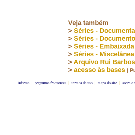
Veja também
>
Séries - Document
>
Séries - Document
>
Séries - Embaixada
>
Séries - Miscelânea
>
Arquivo Rui Barbo
>
acesso às bases
| P
informe
|
perguntas frequentes
|
termos de uso
|
mapa do site
|
sobre o 