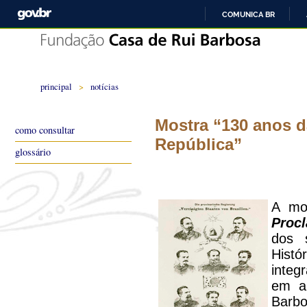
COMUNICA BR
principal
>
notícias
Mostra “130 anos 
como consultar
República”
glossário
A mo
Proc
dos 
Histó
integ
em a
Barbo