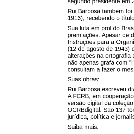
segundo presidente em 3
Rui Barbosa também foi p
1916), recebendo o títul
Sua luta em prol do Bra
premiações. Apesar de d
Instruções para a Organ
(12 de agosto de 1943) 
alterações na ortografi
não apenas grafa com "i
consultam a fazer o mes
Suas obras:
Rui Barbosa escreveu di
A FCRB, em cooperação 
versão digital da coleç
OCRBdigital. São 137 to
jurídica, política e jornalí
Saiba mais: