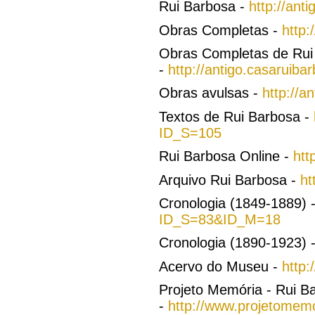
Rui Barbosa -
http://ant
Obras Completas -
http:
Obras Completas de Rui
-
http://antigo.casaruib
Obras avulsas -
http://a
Textos de Rui Barbosa -
ID_S=105
Rui Barbosa Online -
htt
Arquivo Rui Barbosa -
ht
Cronologia (1849-1889) 
ID_S=83&ID_M=18
Cronologia (1890-1923) 
Acervo do Museu -
http:
Projeto Memória - Rui Ba
-
http://www.projetomemo