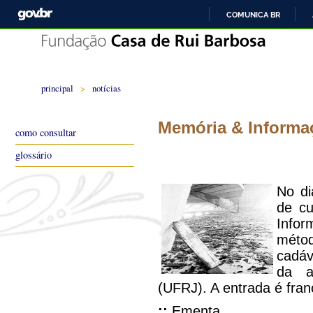
COMUNICA BR
principal
>
notícias
Memória & Informa
como consultar
glossário
No di
de cu
Info
métod
cadáv
da a
(UFRJ). A entrada é fran
::
Ementa