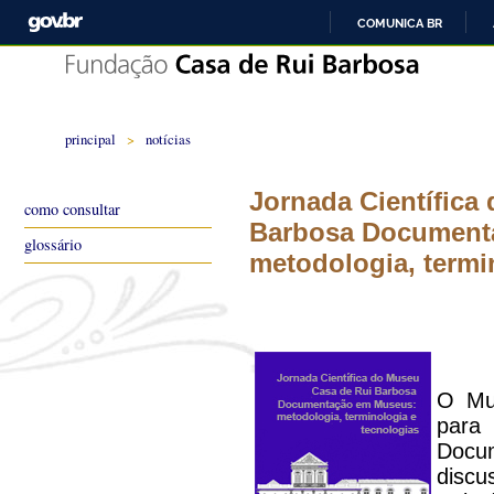
COMUNICA BR
principal
>
notícias
Jornada Científica
como consultar
Barbosa Document
glossário
metodologia, termi
O Mu
para
Docum
discu