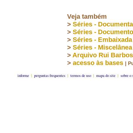
Veja também
>
Séries - Document
>
Séries - Document
>
Séries - Embaixada
>
Séries - Miscelânea
>
Arquivo Rui Barbo
>
acesso às bases
| P
informe
|
perguntas frequentes
|
termos de uso
|
mapa do site
|
sobre o 