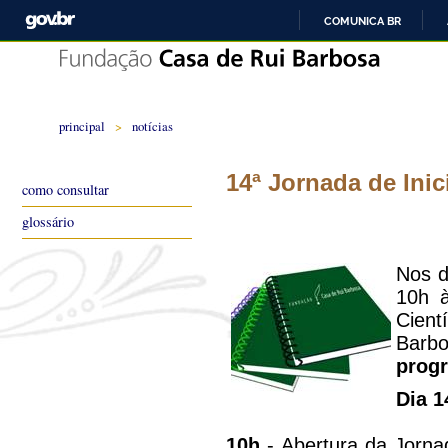
COMUNICA BR
principal
>
notícias
14ª Jornada de Ini
como consultar
glossário
Nos d
10h à
Cien
Barbo
prog
Dia 1
10h
- Abertura da Jorna