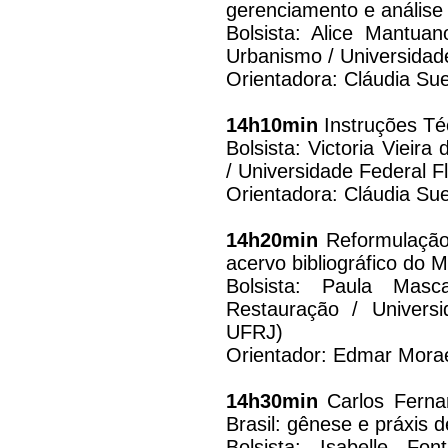
gerenciamento e anális
Bolsista: Alice Mantua
Urbanismo / Universidad
Orientadora: Cláudia Su
14h10min
Instruções Té
Bolsista: Victoria Vieir
/ Universidade Federal 
Orientadora: Cláudia Su
14h20min
Reformulação 
acervo bibliográfico do
Bolsista: Paula Mas
Restauração / Univers
UFRJ)
Orientador: Edmar Mor
14h30min
Carlos Fernan
Brasil: gênese e práxis 
Bolsista: Isabelle Fo