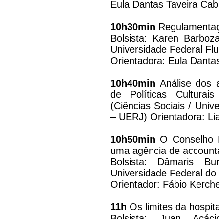
Eula Dantas Taveira Cab
10h30min
Regulamentaçã
Bolsista: Karen Barboz
Universidade Federal Fl
Orientadora: Eula Danta
10h40min
Análise dos a
de Políticas Culturais
(Ciências Sociais / Univ
– UERJ) Orientadora: Li
10h50min
O Conselho N
uma agência de accounta
Bolsista: Dâmaris Bur
Universidade Federal do
Orientador: Fábio Kerch
11h
Os limites da hospit
Bolsista: Juan Acáci