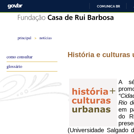
COMUNICA BR
principal
>
notícias
História e culturas
como consultar
glossário
A s
prom
“Cida
Rio d
em pa
do R
prese
(Universidade Salgado d