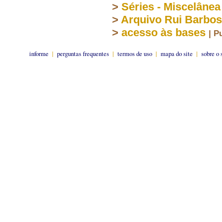
>
Séries - Miscelânea
>
Arquivo Rui Barbo
>
acesso às bases
| P
informe
|
perguntas frequentes
|
termos de uso
|
mapa do site
|
sobre o 