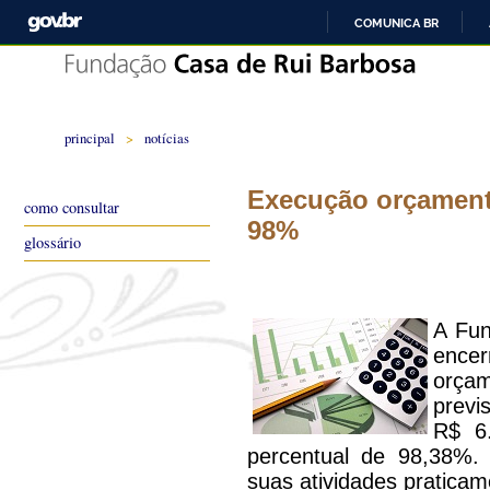
COMUNICA BR
principal
>
notícias
Execução orçament
como consultar
98%
glossário
A Fun
encer
orça
previ
R$ 6
percentual de 98,38%. 
suas atividades praticam