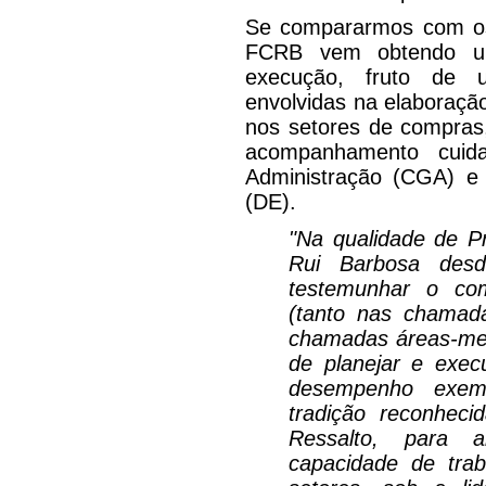
Se compararmos com os 
FCRB vem obtendo um
execução, fruto de u
envolvidas na elaboraçã
nos setores de compras
acompanhamento cuid
Administração (CGA) e d
(DE).
"Na qualidade de P
Rui Barbosa des
testemunhar o co
(tanto nas chamada
chamadas áreas-meio
de planejar e exec
desempenho exem
tradição reconheci
Ressalto, para 
capacidade de trab