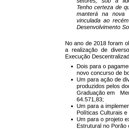
setores, sob a lid
Tenho certeza de q
manterá na nova 
vinculada ao recém-
Desenvolvimento Soc
No ano de 2018 foram ob
a realização de divers
Execução Descentraliza
Dois para o pagamen
novo concurso de b
Um para ação de div
produzidos pelos d
Graduação em Mem
64.571,83;
Um para a implemen
Políticas Culturais
Um para o projeto 
Estrutural no Porã