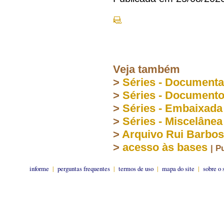
Veja também
>
Séries - Document
>
Séries - Document
>
Séries - Embaixada
>
Séries - Miscelânea
>
Arquivo Rui Barbo
>
acesso às bases
| P
informe
|
perguntas frequentes
|
termos de uso
|
mapa do site
|
sobre o 