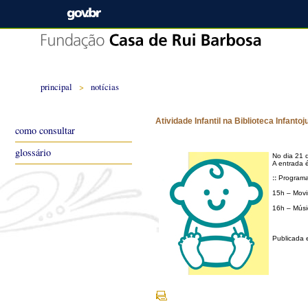
principal
>
notícias
Atividade Infantil na Biblioteca Infanto
como consultar
glossário
No dia 21 d
A entrada 
::
Program
15h – Movi
16h – Músi
Publicada