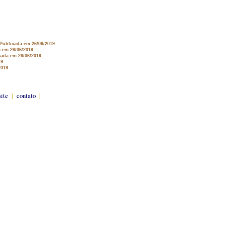
 Publicada em 26/06/2019
a em 26/06/2019
cada em 26/06/2019
19
2019
site
|
contato
|