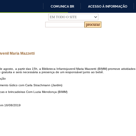
COMUNICA BR
ACESSO À INFORMAÇÃO
IR
PARA
O
CONTEÚDO
juvenil Maria Mazzetti
e agosto, a partir das 15h, a Biblioteca Infantojuvenil Maria Mazzetti (BIMM) promove atividade
é gratuita e será necessária a presença de um responsável junto ao bebê.
ação
mento lúdico com Carla Strachmann (Jardim)
cas e brincadeiras Com Luzia Mendonça (BIMM)
 em 16/08/2019