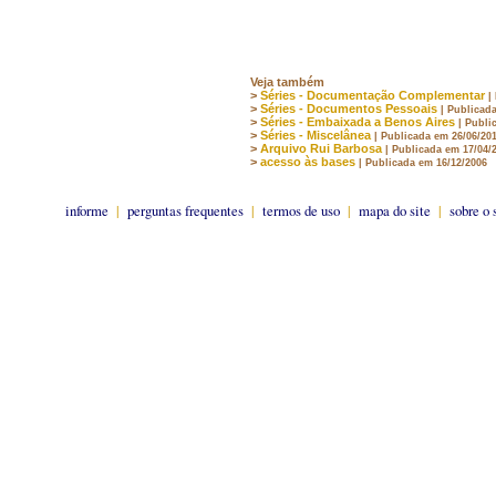
Veja também
>
Séries - Documentação Complementar
|
>
Séries - Documentos Pessoais
| Publicad
>
Séries - Embaixada a Benos Aires
| Publi
>
Séries - Miscelânea
| Publicada em 26/06/20
>
Arquivo Rui Barbosa
| Publicada em 17/04/
>
acesso às bases
| Publicada em 16/12/2006
informe
|
perguntas frequentes
|
termos de uso
|
mapa do site
|
sobre o 