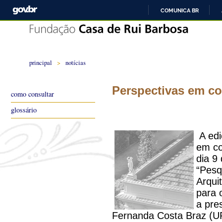
COMUNICA BR
principal
>
notícias
Perspectivas em co
como consultar
glossário
A edi
em co
dia 9
“Pesq
Arqui
para 
a pre
Fernanda Costa Braz (U