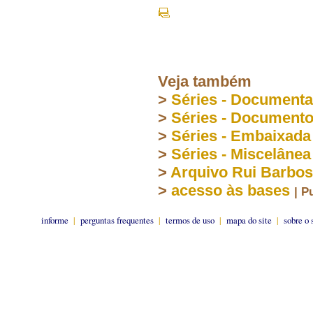
Veja também
>
Séries - Document
>
Séries - Document
>
Séries - Embaixada
>
Séries - Miscelânea
>
Arquivo Rui Barbo
>
acesso às bases
| P
informe
|
perguntas frequentes
|
termos de uso
|
mapa do site
|
sobre o 