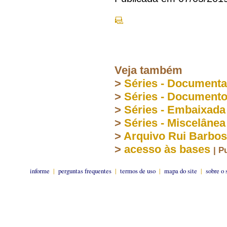
Veja também
>
Séries - Document
>
Séries - Document
>
Séries - Embaixada
>
Séries - Miscelânea
>
Arquivo Rui Barbo
>
acesso às bases
| P
informe
|
perguntas frequentes
|
termos de uso
|
mapa do site
|
sobre o 