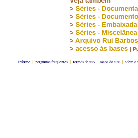
Veja também
>
Séries - Document
>
Séries - Document
>
Séries - Embaixada
>
Séries - Miscelânea
>
Arquivo Rui Barbo
>
acesso às bases
| P
informe
|
perguntas frequentes
|
termos de uso
|
mapa do site
|
sobre o 