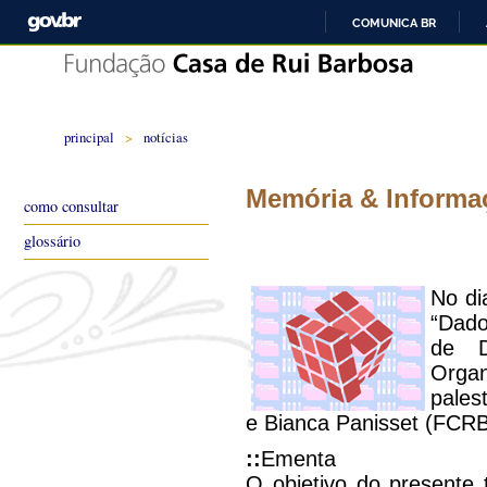
COMUNICA BR
principal
>
notícias
Memória & Informa
como consultar
glossário
No di
“Dado
de D
Organ
pales
e Bianca Panisset (FCRB)
::
Ementa
O objetivo do presente t