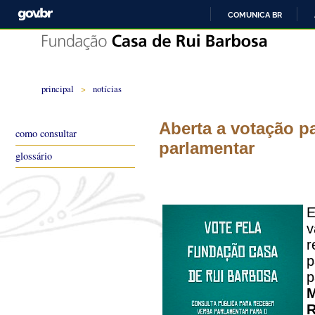
COMUNICA BR
principal
>
notícias
Aberta a votação 
como consultar
parlamentar
glossário
E
v
r
p
p
M
R