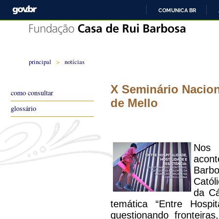
COMUNICA BR
principal
>
notícias
X Seminário Nacion
como consultar
de Mello
glossário
Nos 
acon
Barb
Catól
da Cá
temática “Entre Hospit
questionando fronteira