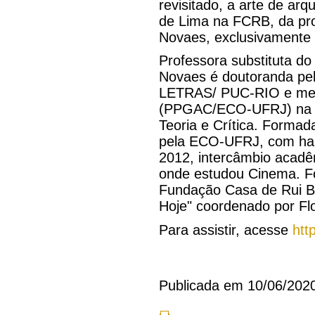
revisitado, a arte de ar
de Lima na FCRB, da pr
Novaes, exclusivamente
Professora substituta 
Novaes é doutoranda 
LETRAS/ PUC-RIO e mes
(PPGAC/ECO-UFRJ) na li
Teoria e Crítica. Forma
pela ECO-UFRJ, com habi
2012, intercâmbio acadêm
onde estudou Cinema. Fo
Fundação Casa de Rui Bar
Hoje" coordenado por Fl
Para assistir, acesse
htt
Publicada em 10/06/202