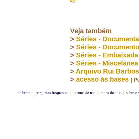
Veja também
>
Séries - Document
>
Séries - Document
>
Séries - Embaixada
>
Séries - Miscelânea
>
Arquivo Rui Barbo
>
acesso às bases
| P
informe
|
perguntas frequentes
|
termos de uso
|
mapa do site
|
sobre o 