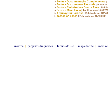
>
Séries - Documentação Complementar
|
>
Séries - Documentos Pessoais
| Publicad
>
Séries - Embaixada a Benos Aires
| Publi
>
Séries - Miscelânea
| Publicada em 26/06/20
>
Arquivo Rui Barbosa
| Publicada em 17/04/
>
acesso às bases
| Publicada em 16/12/2006
informe
|
perguntas frequentes
|
termos de uso
|
mapa do site
|
sobre o 