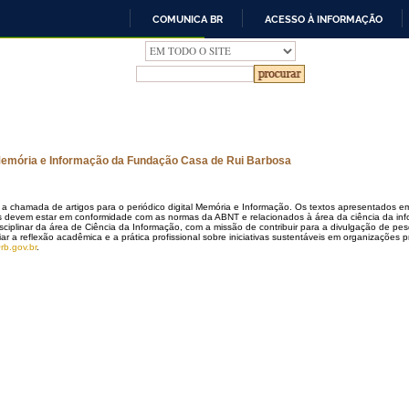
COMUNICA BR
ACESSO À INFORMAÇÃO
IR
PARA
O
CONTEÚDO
Memória e Informação da Fundação Casa de Rui Barbosa
a chamada de artigos para o periódico digital Memória e Informação. Os textos apresentados 
s devem estar em conformidade com as normas da ABNT e relacionados à área da ciência da info
isciplinar da área de Ciência da Informação, com a missão de contribuir para a divulgação de pesq
ar a reflexão acadêmica e a prática profissional sobre iniciativas sustentáveis em organizações p
b.gov.br
.