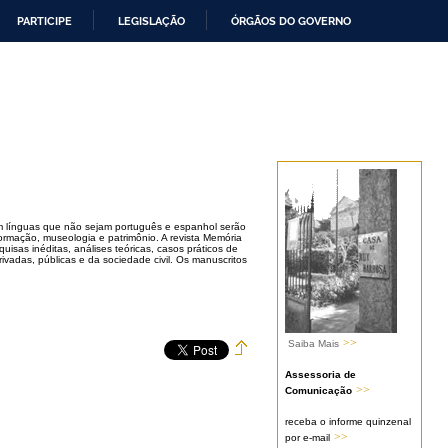
PARTICIPE
LEGISLAÇÃO
ÓRGÃOS DO GOVERNO
em línguas que não sejam português e espanhol serão
rmação, museologia e patrimônio. A revista Memória
uisas inéditas, análises teóricas, casos práticos de
rivadas, públicas e da sociedade civil. Os manuscritos
>>
Saiba Mais
Assessoria de
>>
Comunicação
receba o informe quinzenal
>>
por e-mail