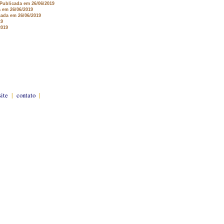
 Publicada em 26/06/2019
a em 26/06/2019
cada em 26/06/2019
19
2019
site
|
contato
|