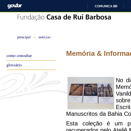
COMUNICA BR
principal
>
notícias
Memória & Informa
como consultar
glossário
No di
Memór
Vanil
sobr
Escr
Manuscritos da Bahia Co
Esta coleção é um pr
recuperados pelo Ateliê 