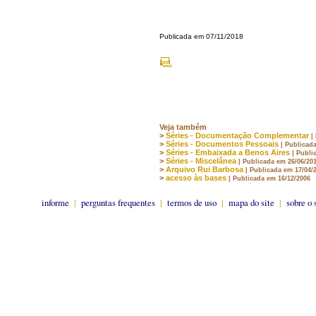
Publicada em 07/11/2018
Veja também
>
Séries - Documentação Complementar
|
>
Séries - Documentos Pessoais
| Publicad
>
Séries - Embaixada a Benos Aires
| Publi
>
Séries - Miscelânea
| Publicada em 26/06/20
>
Arquivo Rui Barbosa
| Publicada em 17/04/
>
acesso às bases
| Publicada em 16/12/2006
informe
|
perguntas frequentes
|
termos de uso
|
mapa do site
|
sobre o 