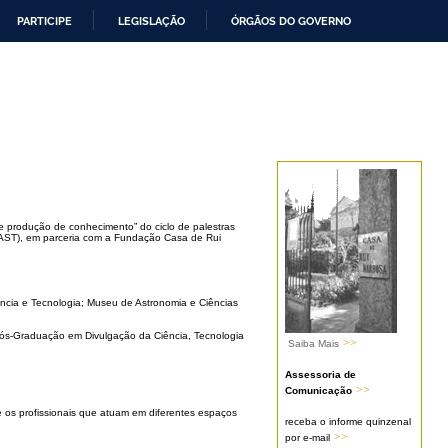
PARTICIPE
LEGISLAÇÃO
ÓRGÃOS DO GOVERNO
 produção de conhecimento” do ciclo de palestras
MAST), em parceria com a Fundação Casa de Rui
ência e Tecnologia; Museu de Astronomia e Ciências
Pós-Graduação em Divulgação da Ciência, Tecnologia
>>
Saiba Mais
Assessoria de
>>
Comunicação
 os profissionais que atuam em diferentes espaços
receba o informe quinzenal
>>
por e-mail