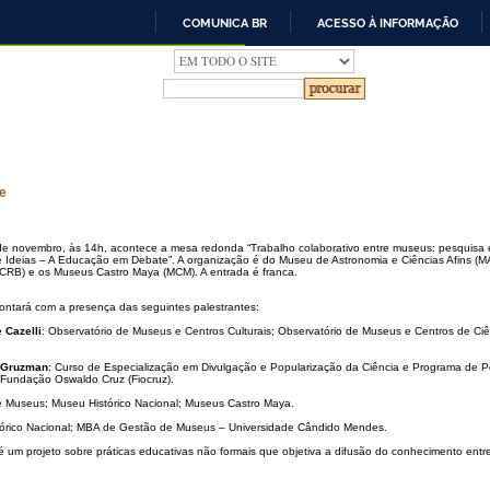
COMUNICA BR
ACESSO À INFORMAÇÃO
IR
PARA
O
CONTEÚDO
e
de novembro, às 14h, acontece a mesa redonda “Trabalho colaborativo entre museus: pesquisa e
 Ideias – A Educação em Debate”. A organização é do Museu de Astronomia e Ciências Afins (
CRB) e os Museus Castro Maya (MCM). A entrada é franca.
ontará com a presença das seguintes palestrantes:
e Cazelli
: Observatório de Museus e Centros Culturais; Observatório de Museus e Centros de Ci
a Gruzman
: Curso de Especialização em Divulgação e Popularização da Ciência e Programa de 
Fundação Oswaldo Cruz (Fiocruz).
 Museus; Museu Histórico Nacional; Museus Castro Maya.
tórico Nacional; MBA de Gestão de Museus – Universidade Cândido Mendes.
um projeto sobre práticas educativas não formais que objetiva a difusão do conhecimento entre