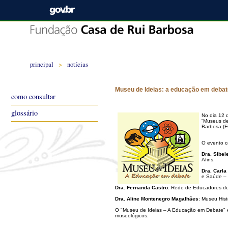
principal
>
notícias
Museu de Ideias: a educação em debat
como consultar
glossário
No dia 12 
“Museus de
Barbosa (F
O evento c
Dra. Sibel
Afins.
Dra. Carl
e Saúde – 
Dra. Fernanda Castro
: Rede de Educadores de
Dra. Aline Montenegro Magalhães
: Museu His
O "Museu de Ideias – A Educação em Debate" é 
museológicos.