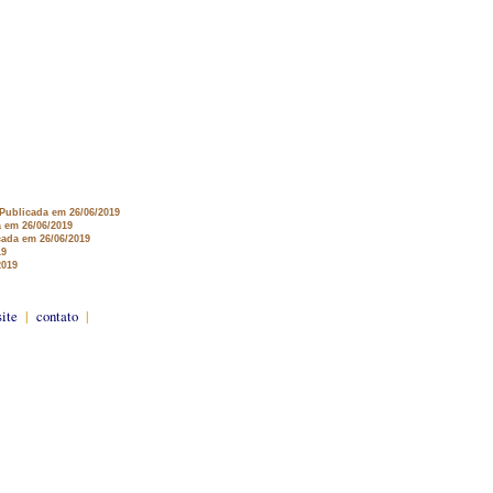
 Publicada em 26/06/2019
a em 26/06/2019
cada em 26/06/2019
19
2019
site
|
contato
|