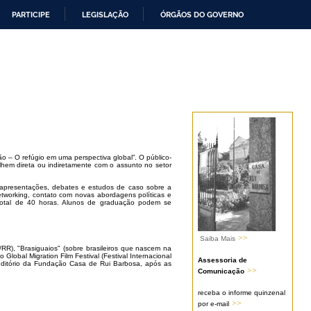
PARTICIPE
LEGISLAÇÃO
ÓRGÃOS DO GOVERNO
 – O refúgio em uma perspectiva global”. O público-
hem direta ou indiretamente com o assunto no setor
apresentações, debates e estudos de caso sobre a
etworking, contato com novas abordagens políticas e
 total de 40 horas. Alunos de graduação podem se
>>
Saiba Mais
R), "Brasiguaios" (sobre brasileiros que nascem na
 Global Migration Film Festival (Festival Internacional
Assessoria de
auditório da Fundação Casa de Rui Barbosa, após as
>>
Comunicação
receba o informe quinzenal
>>
por e-mail