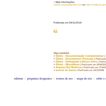
::
Mais informações
cedpir.casarui@gmail.com
ou
http://cedpir.rb.gov
Publicada em 09/11/2018
Veja também
>
Séries - Documentação Complementar
|
>
Séries - Documentos Pessoais
| Publicad
>
Séries - Embaixada a Benos Aires
| Publi
>
Séries - Miscelânea
| Publicada em 26/06/20
>
Arquivo Rui Barbosa
| Publicada em 17/04/
>
acesso às bases
| Publicada em 16/12/2006
informe
|
perguntas frequentes
|
termos de uso
|
mapa do site
|
sobre o 