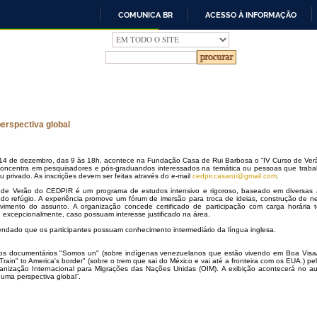
COMUNICA BR
ACESSO À INFORMAÇÃO
IR
PARA
O
CONTEÚDO
erspectiva global
14 de dezembro, das 9 às 18h, acontece na Fundação Casa de Rui Barbosa o “IV Curso de Verão
concentra em pesquisadores e pós-graduandos interessados na temática ou pessoas que trabal
u privado. As inscrições devem ser feitas através do e-mail
cedpir.casarui@gmail.com
.
de Verão do CEDPIR é um programa de estudos intensivo e rigoroso, baseado em diversas 
 do refúgio. A experiência promove um fórum de imersão para troca de ideias, construção de n
vimento do assunto. A organização concede certificado de participação com carga horária
r, excepcionalmente, caso possuam interesse justificado na área.
ndado que os participantes possuam conhecimento intermediário da língua inglesa.
dos documentários "Somos un" (sobre indígenas venezuelanos que estão vivendo em Boa Visa/R
rain" to America's border" (sobre o trem que sai do México e vai até a fronteira com os EUA.) pelo
ganização Internacional para Migrações das Nações Unidas (OIM). A exibição acontecerá no 
 uma perspectiva global”.