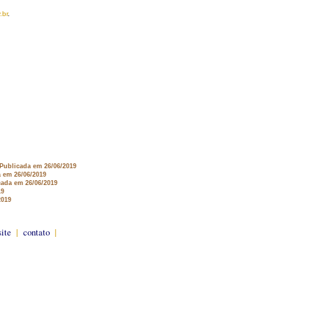
.br
.
 Publicada em 26/06/2019
a em 26/06/2019
cada em 26/06/2019
19
2019
site
|
contato
|