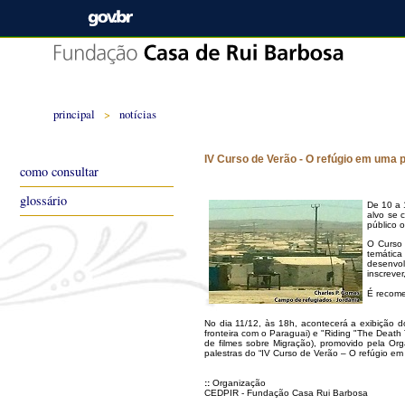
principal
>
notícias
IV Curso de Verão - O refúgio em uma p
como consultar
glossário
De 10 a 
alvo se 
público o
O Curso 
temática
desenvol
inscreve
É recome
No dia 11/12, às 18h, acontecerá a exibição 
fronteira com o Paraguai) e "Riding "The Death T
de filmes sobre Migração), promovido pela Or
palestras do “IV Curso de Verão – O refúgio em
::
Organização
CEDPIR - Fundação Casa Rui Barbosa