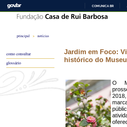
COMUNICA BR
principal
>
notícias
Jardim em Foco: Vi
como consultar
histórico do Museu
glossário
O M
pros
2018
marc
públi
ativ
oferec