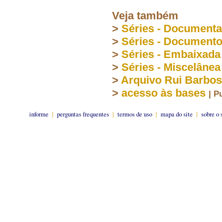
Veja também
>
Séries - Document
>
Séries - Document
>
Séries - Embaixada
>
Séries - Miscelânea
>
Arquivo Rui Barbo
>
acesso às bases
| P
informe
|
perguntas frequentes
|
termos de uso
|
mapa do site
|
sobre o 