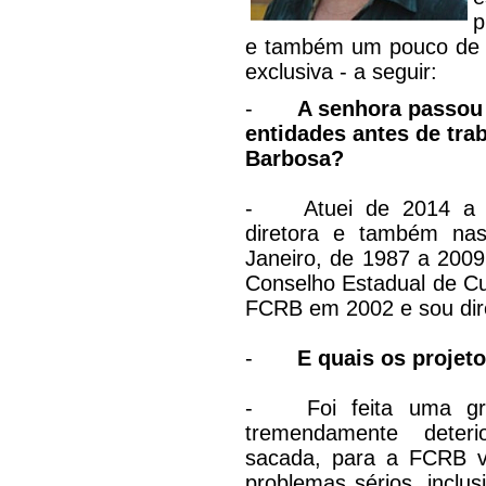
p
e também um pouco de s
exclusiva - a seguir:
-
A senhora passou 
entidades antes de tra
Barbosa?
-
Atuei de 2014 a 
diretora e também nas
Janeiro, de 1987 a 2009,
Conselho Estadual de Cul
FCRB em 2002 e sou dir
-
E quais os projet
-
Foi feita uma g
tremendamente dete
sacada, para a FCRB vo
problemas sérios, inclu