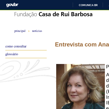
COMUNICA BR
principal
>
notícias
Entrevista com Ana
como consultar
glossário
P
A
d
d
(
I