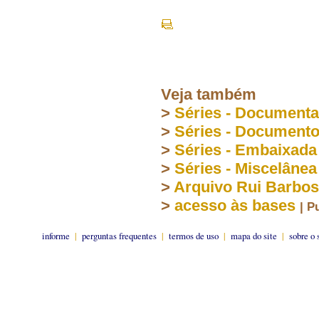
Veja também
>
Séries - Document
>
Séries - Document
>
Séries - Embaixada
>
Séries - Miscelânea
>
Arquivo Rui Barbo
>
acesso às bases
| P
informe
|
perguntas frequentes
|
termos de uso
|
mapa do site
|
sobre o 