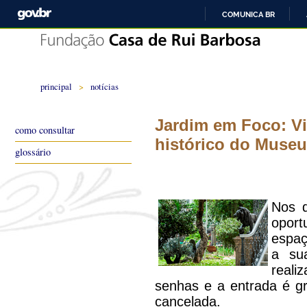
COMUNICA BR
principal
>
notícias
Jardim em Foco: Vi
como consultar
histórico do Museu
glossário
Nos d
oport
espaç
a sua
real
senhas e a entrada é gr
cancelada.