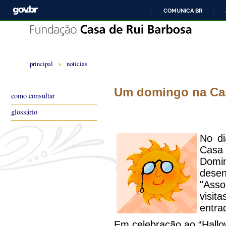
COMUNICA BR
principal
>
notícias
Um domingo na Cas
como consultar
glossário
No d
Casa 
Domin
desen
"Asso
visit
entra
Em celebração ao “Hallow