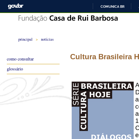
COMUNICA BR
principal
>
notícias
Cultura Brasileira 
como consultar
glossário
A
D
a
c
a
1
C
e