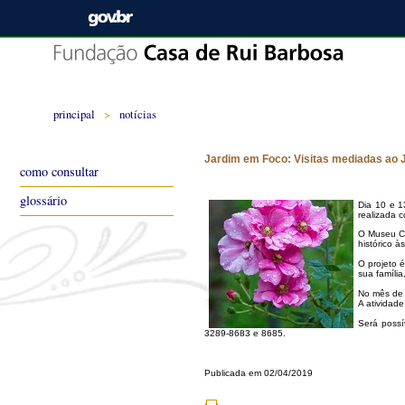
principal
>
notícias
Jardim em Foco: Visitas mediadas ao 
como consultar
glossário
Dia 10 e 1
realizada c
O Museu Ca
histórico à
O projeto 
sua famíli
No mês de a
A atividade
Será possí
3289-8683 e 8685.
Publicada em 02/04/2019