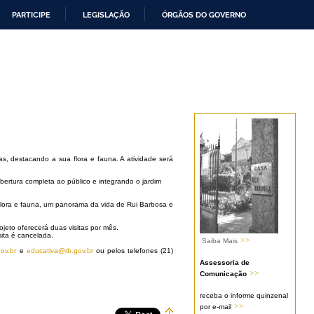
PARTICIPE
LEGISLAÇÃO
ÓRGÃOS DO GOVERNO
, destacando a sua flora e fauna. A atividade será
ertura completa ao público e integrando o jardim
flora e fauna, um panorama da vida de Rui Barbosa e
ojeto oferecerá duas visitas por mês.
sita é cancelada.
>>
Saiba Mais
ov.br
e
educativa@rb.gov.br
ou pelos telefones (21)
Assessoria de
>>
Comunicação
receba o informe quinzenal
>>
por e-mail