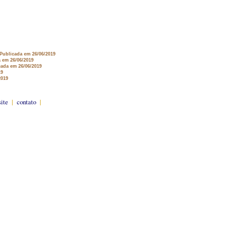
 Publicada em 26/06/2019
a em 26/06/2019
cada em 26/06/2019
19
2019
site
|
contato
|