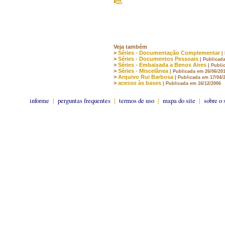
Veja também
>
Séries - Documentação Complementar
|
>
Séries - Documentos Pessoais
| Publicad
>
Séries - Embaixada a Benos Aires
| Publi
>
Séries - Miscelânea
| Publicada em 26/06/20
>
Arquivo Rui Barbosa
| Publicada em 17/04/
>
acesso às bases
| Publicada em 16/12/2006
informe
|
perguntas frequentes
|
termos de uso
|
mapa do site
|
sobre o 