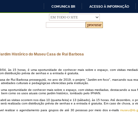
COMUNICA BR
ACESSO À INFORMAÇÃO
IR
PARA
O
CONTEÚDO
Jardim Histórico do Museu Casa de Rui Barbosa
3/04, às 15 horas, é uma oportunidade de conhecer mais sobre o espaço, com visitas mediadas
om distribuição prévia de senhas e a entrada é gratuita.
sa de Rui Barbosa prosseguirá, no ano de 2019, o projeto "Jardim em foco", marcando sua reab
s atividades culturais e pedagógicas oferecidas pela instituição.
é uma oportunidade de conhecer mais sobre o espaço, com visitas mediadas, destacando a sua 
a, bem como os usos atuais como jardim histórico, tombado pelo IPHAN.
bril as visitas ocorrem nos dias 10 (quarta-feira) e 13 (sábado), às 15 horas. Até dezembro, o pr
 será realizada com distribuição prévia de senhas e a entrada é gratuita. Em caso de chuva, a vi
vel realizar o agendamento para grupos de até 30 pessoas por meio dos e-mails
museu@rb.g