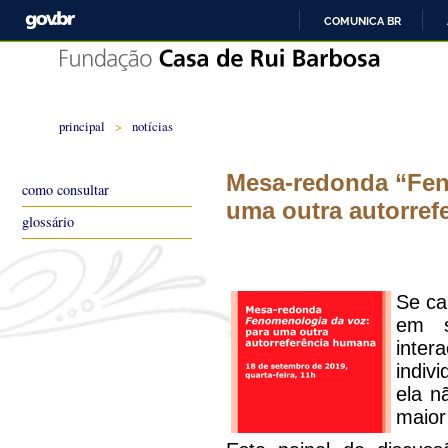
COMUNICA BR
principal
>
notícias
Mesa-redonda “Fen
como consultar
uma outra autorref
glossário
Se ca
em s
inte
indiv
ela n
maior